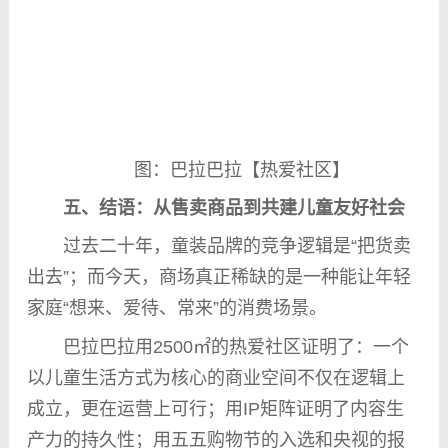
图：巴拉巴拉【热爱社区】
五、结语：从售卖商品到共建儿童友好社会
过去
二十
年，童装品牌的竞争逻辑是“把货卖
出去”；而今天，商场真正稀缺的是一种能让年轻
家庭“想来、爱待、常来”的消费场景。
巴拉巴拉用2500㎡的热爱社区证明了：一个
以儿童生活方式为核心的商业空间不仅在逻辑上
成立，更在运营上可行；用IP矩阵证明了内容生
产力的持久
性
；用五五购物节的入选和
央视
的报