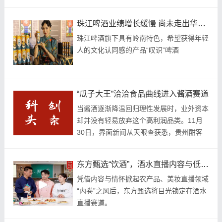
珠江啤酒业绩增长缓慢 尚未走出华南舒适圈
珠江啤酒旗下具有岭南特色，希望获得年轻
人的文化认同感的产品“叹识”啤酒
“瓜子大王”洽洽食品曲线进入酱酒赛道
当酱酒逐渐降温回归理性发展时，业外资本
却并没有轻易放弃这个高利润品类。11月
30日，界面新闻从天眼查获悉，贵州酣客
君丰酒业有限公司（以下简称“酣客君丰”）
子公司贵州酣客君台酒业有限公司（以下简
东方甄选“饮酒”，酒水直播内容与低价谁更叫座？
称“酣客...
凭借内容与情怀掀起农产品、美妆直播领域
“内卷”之风后，东方甄选将目光锁定在酒水
直播赛道。