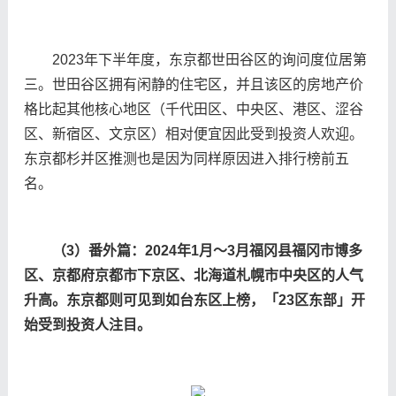
2023年下半年度，东京都世田谷区的询问度位居第
三。世田谷区拥有闲静的住宅区，并且该区的房地产价
格比起其他核心地区（千代田区、中央区、港区、涩谷
区、新宿区、文京区）相对便宜因此受到投资人欢迎。
东京都杉并区推测也是因为同样原因进入排行榜前五
名。
（3）番外篇：2024年1月〜3月福
冈县
福
冈
市博多
区、京都府京都市下京区、北海道札幌市中央区的人气
升高。
东
京都
则
可
见
到如台
东
区上榜，「23区
东
部」开
始受到投
资
人注目。