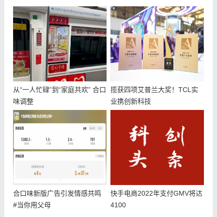
从“一人忙碌”到“家庭共欢” 合口
揽获四项艾普兰大奖！TCL实
味调整
业携创新科技
合口味新版广告引发情感共鸣
快手电商2022年支付GMV将达
#当你用父母
4100