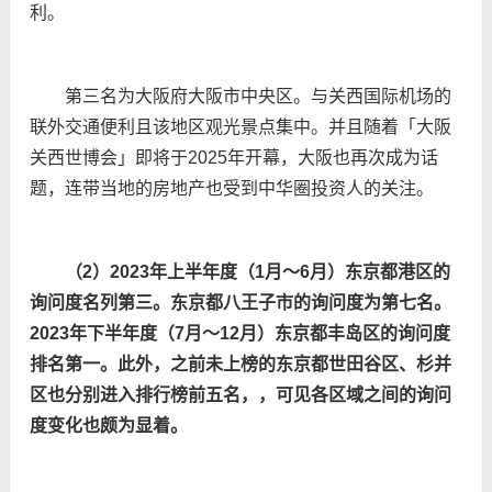
利。
第三名为大阪府大阪市中央区。与关西国际机场的
联外交通便利且该地区观光景点集中。并且随着「大阪
关西世博会」即将于2025年开幕，大阪也再次成为话
题，连带当地的房地产也受到中华圈投资人的关注。
（2）2023年上半年度（1月〜6月）
东
京都港区的
询问
度名列第三。
东
京都八王子市的
询问
度
为
第七名。
2023年下半年度（7月〜12月）
东
京都丰
岛
区的
询问
度
排名第一。此外，之前未上榜的
东
京都世田谷区、杉并
区也分
别
进
入排行榜前五名
，，
可
见
各区域之
间
的
询问
度
变
化也
颇为显
着。